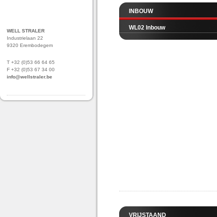
INBOUW
WL02 Inbouw
WELL STRALER
Industrielaan 22
9320 Erembodegem
T +32 (0)53 66 64 65
F +32 (0)53 67 34 00
info@wellstraler.be
VRIJSTAAND