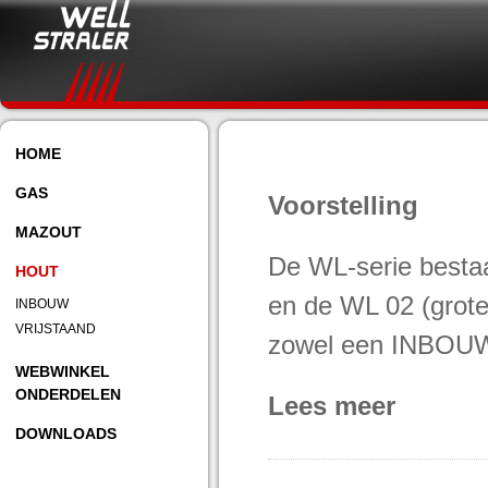
© 2026 Well Straler | Webdesign
HOME
GAS
Voorstelling
MAZOUT
De WL-serie bestaa
HOUT
en de WL 02 (grote 
INBOUW
VRIJSTAAND
zowel een INBOUW
WEBWINKEL
ONDERDELEN
Lees meer
DOWNLOADS