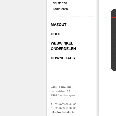
vrijstaand
radiatoren
MAZOUT
HOUT
WEBWINKEL
ONDERDELEN
DOWNLOADS
WELL STRALER
Industrielaan 22
9320 Erembodegem
T +32 (0)53 66 64 65
F +32 (0)53 67 34 00
info@wellstraler.be