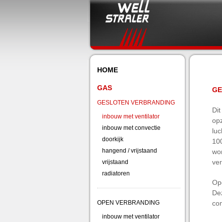
HOME
GAS
GE
GESLOTEN VERBRANDING
Dit
inbouw met ventilator
opz
inbouw met convectie
luc
doorkijk
100
hangend / vrijstaand
wor
ver
vrijstaand
radiatoren
Opg
De
OPEN VERBRANDING
co
inbouw met ventilator