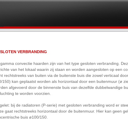
© 2026 Well Straler | Webdesign by
BOA
SLOTEN VERBRANDING
 gamma convectie haarden zijn van het type gesloten verbranding. Dez
ichte van het lokaal waarin zij staan en worden aangesloten op een co
ht rechtstreeks van buiten via de buitenste buis die zowel verticaal do
/150) kan geplaatst worden als horizontaal door een buitenmuur (ø zi
den afgevoerd door de binnenste buis van dezelfde dubbelwandige bui
luchting te worden voorzien.
elet: bij de radiatoren (P-serie) met gesloten verbranding word er s
ze gaat rechtstreeks horizontaal door de buitenmuur. Hier kan geen 
ncentrische buis ø100/150.