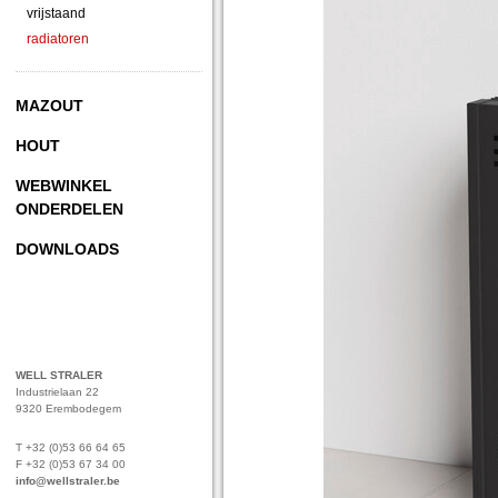
vrijstaand
radiatoren
MAZOUT
HOUT
WEBWINKEL
ONDERDELEN
DOWNLOADS
WELL STRALER
Industrielaan 22
9320 Erembodegem
T +32 (0)53 66 64 65
F +32 (0)53 67 34 00
info@wellstraler.be