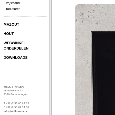
vrijstaand
radiatoren
MAZOUT
HOUT
WEBWINKEL
ONDERDELEN
DOWNLOADS
WELL STRALER
Industrielaan 22
9320 Erembodegem
T +32 (0)53 66 64 65
F +32 (0)53 67 34 00
info@wellstraler.be