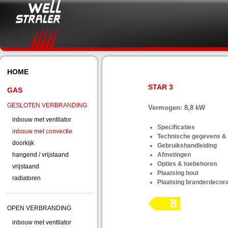
© 2026 Well Straler | Webdesign
HOME
STAR 3
GAS
GESLOTEN VERBRANDING
Vermogen: 8,8 kW
inbouw met ventilator
Specificaties
inbouw met convectie
Technische gegevens & 
doorkijk
Gebruikshandleiding
hangend / vrijstaand
Afmetingen
Opties & toebehoren
vrijstaand
Plaatsing hout
radiatoren
Plaatsing branderdecora
OPEN VERBRANDING
inbouw met ventilator