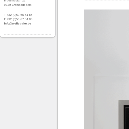
Industrielaan 22
9320 Erembodegem
T +32 (0)53 66 64 65
F +32 (0)53 67 34 00
info@wellstraler.be